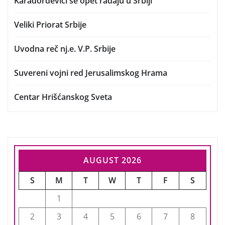
Karađorđevići se opet rađaju u Srbiji
Veliki Priorat Srbije
Uvodna reč nj.e. V.P. Srbije
Suvereni vojni red Jerusalimskog Hrama
Centar Hrišćanskog Sveta
AUGUST 2026
S
M
T
W
T
F
S
1
2
3
4
5
6
7
8