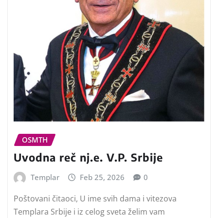
OSMTH
Uvodna reč nj.e. V.P. Srbije
Templar
Feb 25, 2026
0
Poštovani čitaoci, U ime svih dama i vitezova
Templara Srbije i iz celog sveta želim vam