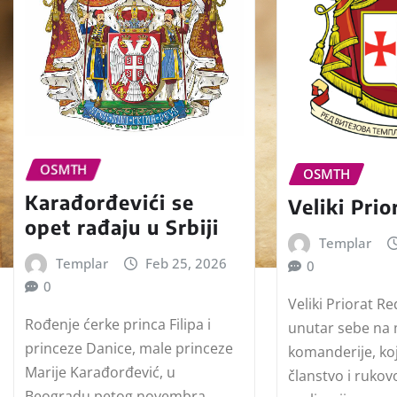
OSMTH
OSMTH
Karađorđevići se
Veliki Prio
opet rađaju u Srbiji
Templar
Templar
Feb 25, 2026
0
0
Veliki Priorat R
Rođenje ćerke princa Filipa i
unutar sebe na 
princeze Danice, male princeze
komanderije, koj
Marije Karađorđević, u
članstvo i ruko
Beogradu petog novembra