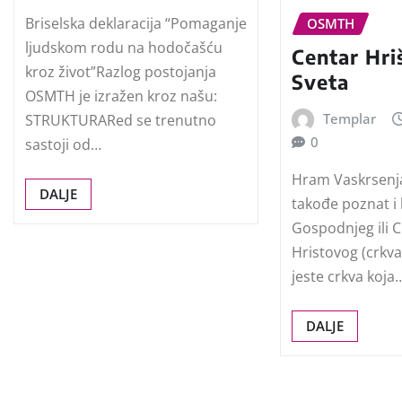
Briselska deklaracija “Pomaganje
OSMTH
ljudskom rodu na hodočašću
Centar Hr
kroz život”Razlog postojanja
Sveta
OSMTH je izražen kroz našu:
Templar
STRUKTURARed se trenutno
0
sastoji od…
Hram Vaskrsenja
DALJE
takođe poznat 
Gospodnjeg ili 
Hristovog (crkv
jeste crkva koja
DALJE