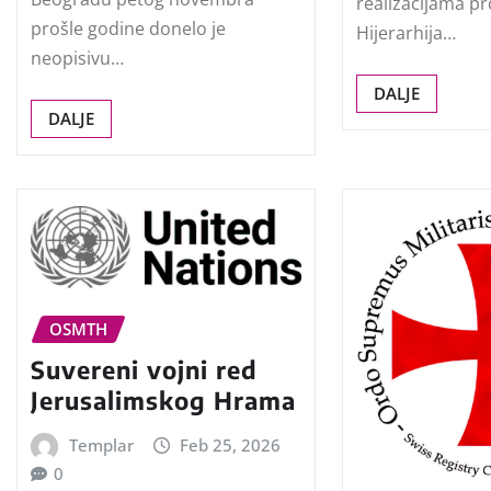
realizacijama pr
prošle godine donelo je
Hijerarhija…
neopisivu…
DALJE
DALJE
OSMTH
Suvereni vojni red
Jerusalimskog Hrama
Templar
Feb 25, 2026
0