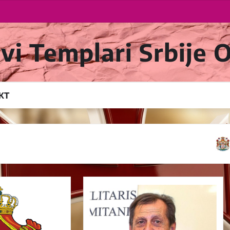
ovi Templari Srbije
KT
Karađo