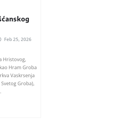
išćanskog
Feb 25, 2026
 Hristovog,
i kao Hram Groba
Crkva Vaskrsenja
a Svetog Groba),
…