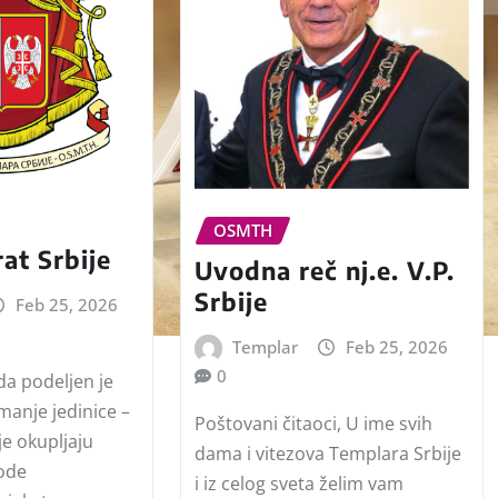
OSMTH
rat Srbije
Uvodna reč nj.e. V.P.
Srbije
Feb 25, 2026
Templar
Feb 25, 2026
0
eda podeljen je
manje jedinice –
Poštovani čitaoci, U ime svih
e okupljaju
dama i vitezova Templara Srbije
vode
i iz celog sveta želim vam