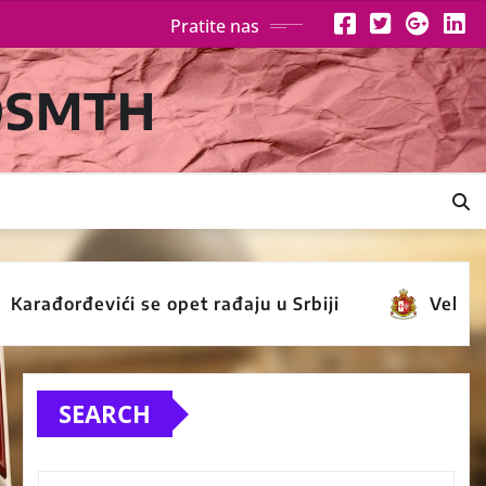
Pratite nas
 OSMTH
rđevići se opet rađaju u Srbiji
Veliki Priorat 
SEARCH